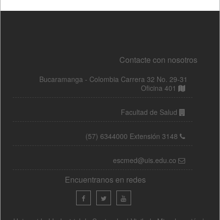
Contacte con nosotros
Bucaramanga - Colombia Carrera 32 No. 29-31
Oficina 401
Facultad de Salud
(57) 6344000 Extensión 3148
escmed@uis.edu.co
Encuentranos en redes