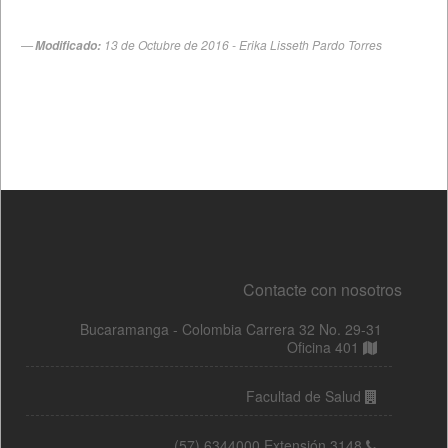
Contacte con nosotros
Bucaramanga - Colombia Carrera 32 No. 29-31
Oficina 401
Facultad de Salud
(57) 6344000 Extensión 3148