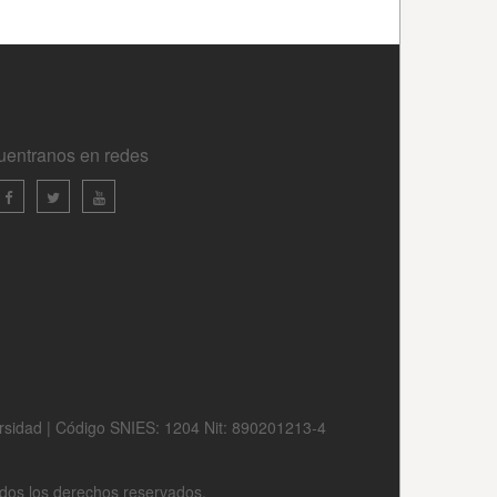
uentranos en redes
ersidad | Código SNIES: 1204 Nit: 890201213-4
odos los derechos reservados.