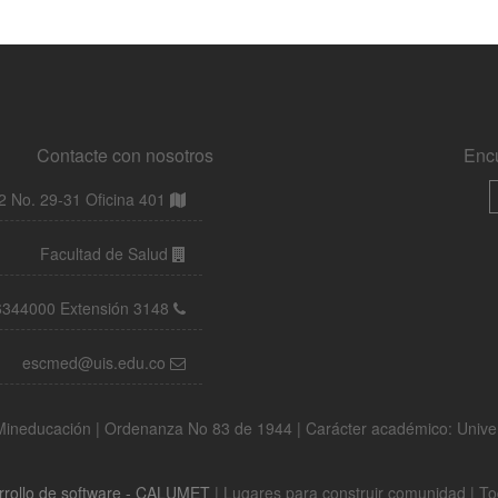
Contacte con nosotros
Enc
 No. 29-31 Oficina 401
Facultad de Salud
6344000 Extensión 3148
escmed@uis.edu.co
a Mineducación | Ordenanza No 83 de 1944 | Carácter académico: Univ
rrollo de software - CALUMET
| Lugares para construir comunidad | T