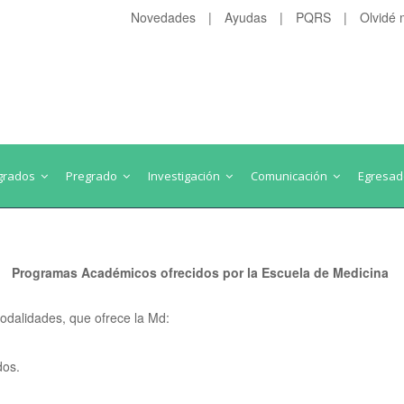
Novedades
|
Ayudas
|
PQRS
|
Olvidé 
grados
Pregrado
Investigación
Comunicación
Egresa